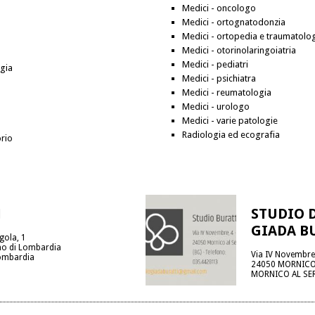
Medici - oncologo
Medici - ortognatodonzia
Medici - ortopedia e traumatolo
Medici - otorinolaringoiatria
Medici - pediatri
ogia
Medici - psichiatra
Medici - reumatologia
Medici - urologo
Medici - varie patologie
Radiologia ed ecografia
orio
N
STUDIO 
GIADA B
gola, 1
o di Lombardia
Via IV Novembre
ombardia
24050 MORNICO
MORNICO AL SE