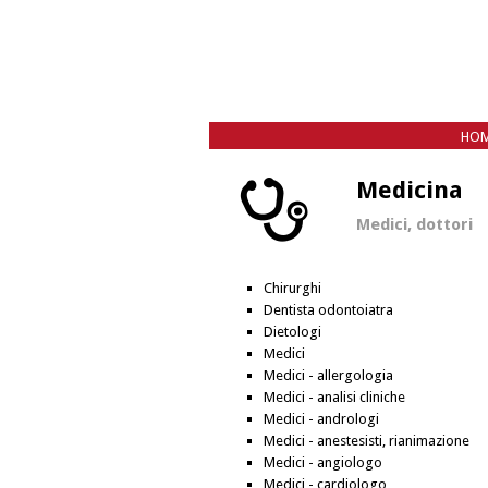
HO
O
Medicina
Medici, dottori
Chirurghi
Dentista odontoiatra
Dietologi
Medici
Medici - allergologia
Medici - analisi cliniche
Medici - andrologi
Medici - anestesisti, rianimazione
Medici - angiologo
Medici - cardiologo