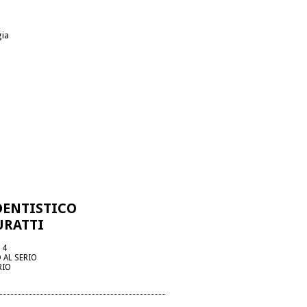
gia
DENTISTICO
URATTI
 4
 AL SERIO
RIO