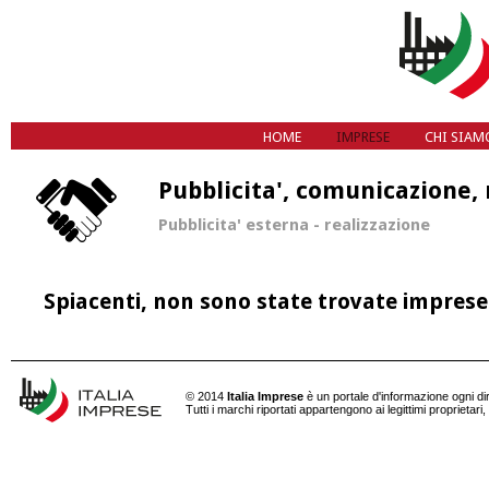
HOME
IMPRESE
CHI SIAM
Q
Pubblicita', comunicazione,
Pubblicita' esterna - realizzazione
Spiacenti, non sono state trovate imprese c
© 2014
Italia Imprese
è un portale d'informazione ogni dirit
Tutti i marchi riportati appartengono ai legittimi propriet